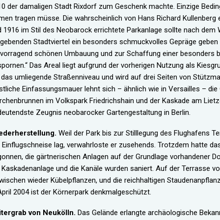
0 der damaligen Stadt Rixdorf zum Geschenk machte. Einzige Bedin
men tragen müsse. Die wahrscheinlich von Hans Richard Kullenberg
 1916 im Stil des Neobarock errichtete Parkanlage sollte nach dem W
gebenden Stadtviertel ein besonders schmuckvolles Gepräge geben 
rvorragend schönen Umbauung und zur Schaffung einer besonders
pornen.“ Das Areal liegt aufgrund der vorherigen Nutzung als Kiesgru
 das umliegende Straßenniveau und wird auf drei Seiten von Stützma
tliche Einfassungsmauer lehnt sich – ähnlich wie in Versailles – di
chenbrunnen im Volkspark Friedrichshain und der Kaskade am Lietz
eutendste Zeugnis neobarocker Gartengestaltung in Berlin.
ederherstellung.
Weil der Park bis zur Stilllegung des Flughafens T
 Einflugschneise lag, verwahrloste er zusehends. Trotzdem hatte d
onnen, die gärtnerischen Anlagen auf der Grundlage vorhandener D
 Kaskadenanlage und die Kanäle wurden saniert. Auf der Terrasse vo
wischen wieder Kübelpflanzen, und die reichhaltigen Staudenanpflan
April 2004 ist der Körnerpark denkmalgeschützt.
itergrab von Neukölln.
Das Gelände erlangte archäologische Bekann