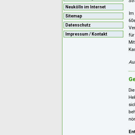
Str
Neukölln im Internet
Im 
Sitemap
60e
Datenschutz
Ver
Impressum / Kontakt
für
Mit
Ka
Au
Ge
Di
Hek
sic
beh
nör
En