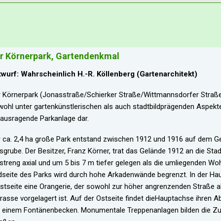
r Körnerpark, Gartendenkmal
twurf: Wahrscheinlich H.-R. Köllenberg (Gartenarchitekt)
 Körnerpark (Jonasstraße/Schierker Straße/Wittmannsdorfer Straße) 
ohl unter gartenkünstlerischen als auch stadtbildprägenden Aspekten 
ausragende Parkanlage dar.
 ca. 2,4 ha große Park entstand zwischen 1912 und 1916 auf dem G
sgrube. Der Besitzer, Franz Körner, trat das Gelände 1912 an die Stad
 streng axial und um 5 bis 7 m tiefer gelegen als die umliegenden W
seite des Parks wird durch hohe Arkadenwände begrenzt. In der Hau
tseite eine Orangerie, der sowohl zur höher angrenzenden Straße al
rasse vorgelagert ist. Auf der Ostseite findet dieHauptachse ihren 
t einem Fontänenbecken. Monumentale Treppenanlagen bilden die Z