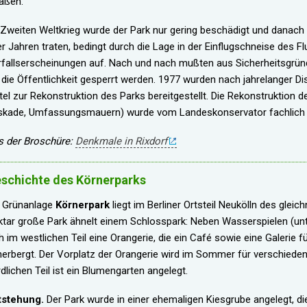
aßen.
Zweiten Weltkrieg wurde der Park nur gering beschädigt und danach 
r Jahren traten, bedingt durch die Lage in der Einflugschneise des 
fallserscheinungen auf. Nach und nach mußten aus Sicherheitsgrün
 die Öffentlichkeit gesperrt werden. 1977 wurden nach jahrelanger Di
tel zur Rekonstruktion des Parks bereitgestellt. Die Rekonstruktion de
skade, Umfassungsmauern) wurde vom Landeskonservator fachlich b
s der Broschüre:
Denkmale in Rixdorf
schichte des Körnerparks
e Grünanlage
Körnerpark
liegt im Berliner Ortsteil Neukölln des gleic
tar große Park ähnelt einem Schlosspark: Neben Wasserspielen (un
h im westlichen Teil eine Orangerie, die ein Café sowie eine Galerie
erbergt. Der Vorplatz der Orangerie wird im Sommer für verschiede
dlichen Teil ist ein Blumengarten angelegt.
tstehung.
Der Park wurde in einer ehemaligen Kiesgrube angelegt, di