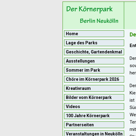
Home
De
Lage des Parks
En
Geschichte, Gartendenkmal
Der
Ausstellungen
sow
Sommer im Park
her
Chöre im Körnerpark 2026
Der
Kreativraum
Kie
Bilder vom Körnerpark
ist
Videos
Süd
Wes
100 Jahre Körnerpark
Ter
Partnerseiten
mi
Veranstaltungen in Neukölln