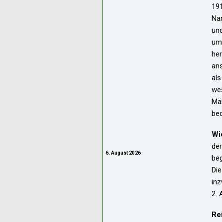
191
Na
und
um
he
ans
als
wes
Mär
bed
Wi
der
6. August 2026
beg
Die
inz
2. 
Re