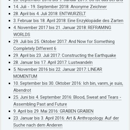
14. Juli - 19. September 2018: Anonyme Zeichner
28. April bis 4. Juli 2018: ENTWURZELT
3. Februar bis 18. April 2018: Eine Enzyklopädie des Zarten
4. November 2017 bis 21. Januar 2018: REFRAMING
WORLDS
29. Juli bis 25. Oktober 2017: And Now for Something
Completely Different 6
29. April bis 23. Juli 2017: Constructing the Earthquake
28. Januar bis 17. April 2017: Lustwandeln
5. November 2016 bis 22. Januar 2017: LINEAR
MOMENTUM
10. September bis 30. Oktober 2016: Ich bin, varım, je suis,
Abendrot
25. Juni bis 4. September 2016: Blood, Sweat and Tears -
Assembling Past and Future
9. April bis 29. Mai 2016: GRABEN GRABEN
23. Januar bis 3. April 2016: Art & Anthropology. Auf der
Suche nach dem Anderen