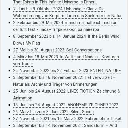
That Exists in This Infinite Universe Is Either…
7. Juni bis 9. Oktober 2024: Unbändiger Glanz. Die
Wahrnehmung von Körpern durch das Spektrum der Natur
2. Februar bis 29. Mai 2024: manchmal halte ich mich an
der luft fest - часам я трымаюся за паветра
8. September 2023 bis 14. Januar 2024: If the Berlin Wind
Blows My Flag
27. Mai bis 30. August 2023: Soil Conversations
4. März bis 18. Mai 2023: In Watte und Nadeln - Konturen
von Trauer
26. November 2022 bis 22. Februar 2023: ENTER_NATURE
3. September bis 16. November 2022: Tief verwurzelt –
Natur als Archiv und Träger von Erinnerungen
25. Juni bis 24. August 2022: LINES FICTION Zeichnung &
Animation
18. Juni bis 24. August 2022: ANONYME ZEICHNER 2022
26. März bis zum 8. Juni 2022: Silent Spring
27. November 2021 bis 16. März 2022: Fahren ohne Ticket
3. September bis 14. November 2021: Sandsturm – And