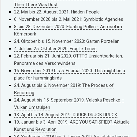
Then There Was Dust
22. Mai bis 22. August 2021: Hidden People
6. November 2020 bis 2. Mai 2021: Symbiotic Agencies
8. bis 28. Dezember 2020: Floating Pollen - Aerosol im
Körnerpark
24. Oktober bis 15. November 2020: Garten Porzellan
4. Juli bis 25. Oktober 2020: Fragile Times
22. Februar bis 21. Juni 2020: OTTTO Unsichtbarkeiten.
Panorama des Verschwindens
16. November 2019 bis 5. Februar 2020: This might be a
place for hummingbirds
24. August bis 6. November 2019: The Process of
Becoming
24. August bis 15. September 2019: Valeska Peschke –
Vulkan Umstülpen
13. April bis 14. August 2019: DRUCK DRUCK DRUCK
19. Januar bis 3. April 2019: ARE YOU SATISFIED? Aktuelle
Kunst und Revolution
28. September 2018 bis 9. Januar 2019: So ist das bei uns